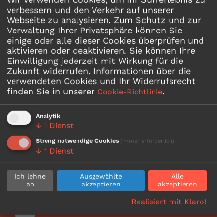
Bedarfsverkehr war noch nie so einfach
verbessern und den Verkehr auf unserer
umzusetzen.
Webseite zu analysieren. Zum Schutz und zur
Verwaltung Ihrer Privatsphäre können Sie
einige oder alle dieser Cookies überprüfen und
aktivieren oder deaktivieren. Sie können Ihre
Einwilligung jederzeit mit Wirkung für die
Zukunft widerrufen.
Informationen über die
verwendeten Cookies und Ihr Widerrufsrecht
finden Sie in unserer
.
Cookie-Richtlinie
Analytik
↓
1
Dienst
Streng notwendige Cookies
(immer erforderlich)
↓
1
Dienst
Ich lehne
Ausgewählte
Alle
ab
akzeptieren
akzeptieren
Realisiert mit Klaro!
Zu- und Abbringer