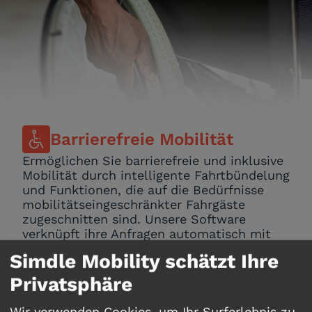
Barrierefreie Mobilität
Ermöglichen Sie barrierefreie und inklusive
Mobilität durch intelligente Fahrtbündelung
und Funktionen, die auf die Bedürfnisse
mobilitätseingeschränkter Fahrgäste
zugeschnitten sind. Unsere Software
verknüpft ihre Anfragen automatisch mit
geeigneten Fahrzeugen und geschultem
Simdle Mobility schätzt Ihre
Fahrpersonal. Durch die Kombination von
Pendel- und Freizeitfahrten fördern Sie
Privatsphäre
Selbständigkeit und erhöhen gleichzeitig
die Auslastung Ihrer Flotte. Barrierefreier
Wir verwenden Cookies, um Ihr Surferlebnis zu